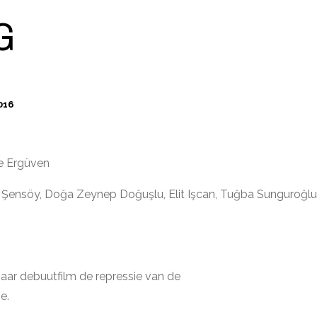
G
016
e Ergüven
 Şensöy, Doğa Zeynep Doğuşlu, Elit Işcan, Tuğba Sunguroğlu
haar debuutfilm de repressie van de
e.