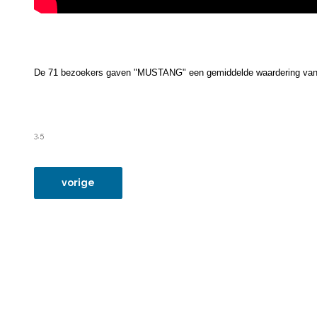
De 71 bezoekers gaven "MUSTANG" een gemiddelde waardering van
3,5
vorig artikel: 12jan16 gluck auf
vorige