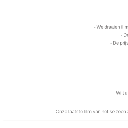
- We draaien fil
- D
-
De prij
Wilt 
Onze laatste film van het seizoe