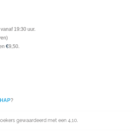
 vanaf 19:30 uur.
ven)
den
€
9,50.
CHAP
?
oekers gewaardeerd met een 4,10.