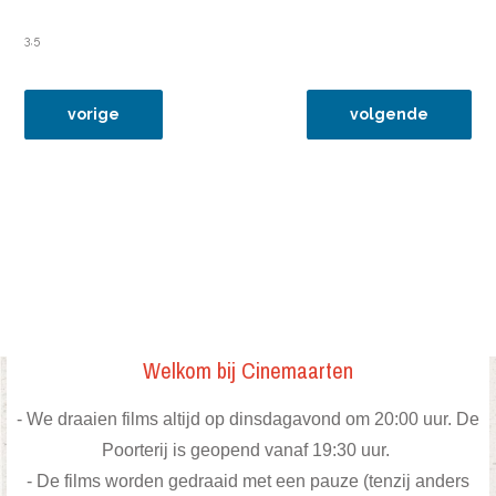
3,5
vorig artikel: 8mrt16 suffragette
volgende artikel:
vorige
volgende
Welkom bij Cinemaarten
- We draaien films altijd op dinsdagavond om 20:00 uur. De
Poorterij is geopend vanaf 19:30 uur.
- De films worden gedraaid met een pauze (tenzij anders