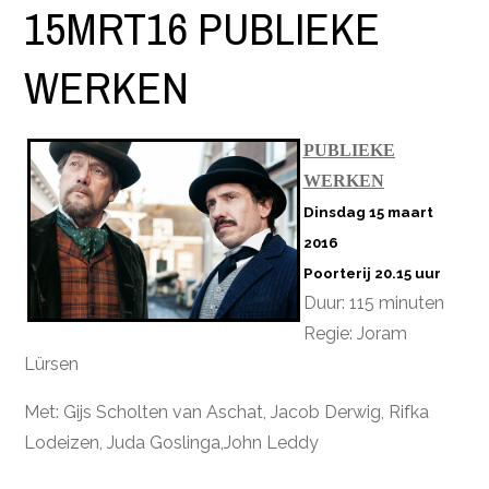
15MRT16 PUBLIEKE
WERKEN
PUBLIEKE
WERKEN
Dinsdag 15 maart
2016
Poorterij 20.15 uur
Duur: 115 minuten
Regie: Joram
Lürsen
Met: Gijs Scholten van Aschat, Jacob Derwig, Rifka
Lodeizen, Juda Goslinga,John Leddy