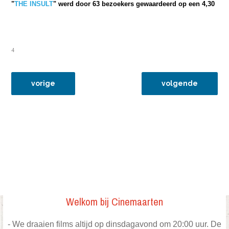
"
THE INSULT
"
werd door 63 bezoekers gewaardeerd op een 4,30
4
vorig artikel: 27mrt18the post
volgende artikel:
vorige
volgende
Welkom bij Cinemaarten
- We draaien films altijd op dinsdagavond om 20:00 uur. De