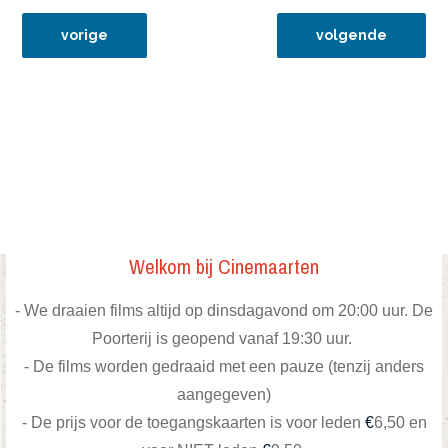
vorig artikel: 3feb15 leviathan
volgende artikel:
vorige
volgende
Welkom bij Cinemaarten
- We draaien films altijd op dinsdagavond om 20:00 uur. De
Poorterij is geopend vanaf 19:30 uur.
- De films worden gedraaid met een pauze (tenzij anders
aangegeven)
-
De prijs voor de toegangskaarten is voor leden
€
6,50 en