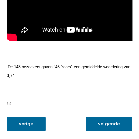
De 148 bezoekers gaven "45 Years" een gemiddelde waardering van
3,74
3,5
vorig artikel: 8dec15 que horas ela volta?
volgende artikel: 
vorige
volgende