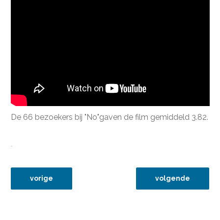
De 66 bezoekers bij "No"gaven de film gemiddeld 3.82.
-
vorig artikel: 9apr13 le fils de l'autre
volgende artikel:
vorige
volgende