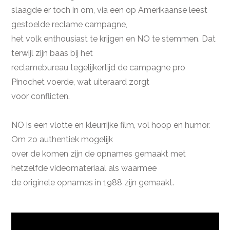
slaagde er toch in om, via een op Amerikaanse leest
gestoelde reclame campagne,
het volk enthousiast te krijgen en NO te stemmen. Dat
terwijl zijn baas bij het
reclamebureau tegelijkertijd de campagne pro
Pinochet voerde, wat uiteraard zorgt
voor conflicten.
NO is een vlotte en kleurrijke film, vol hoop en humor.
Om zo authentiek mogelijk
over de komen zijn de opnames gemaakt met
hetzelfde videomateriaal als waarmee
de originele opnames in 1988 zijn gemaakt.