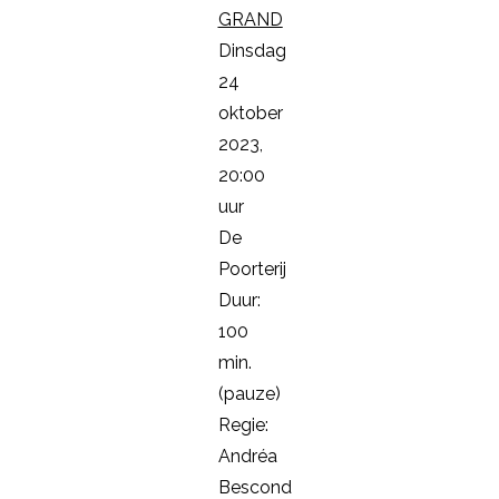
GRAND
Dinsdag
24
oktober
2023,
20:00
uur
De
Poorterij
Duur:
100
min.
(pauze)
Regie:
Andréa
Bescond