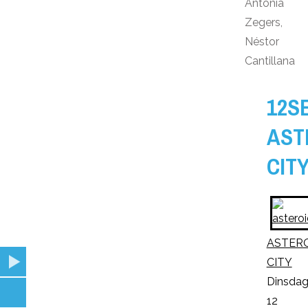
Antonia
Zegers,
Néstor
Cantillana
12S
AST
CIT
ASTER
CITY
Dinsda
12