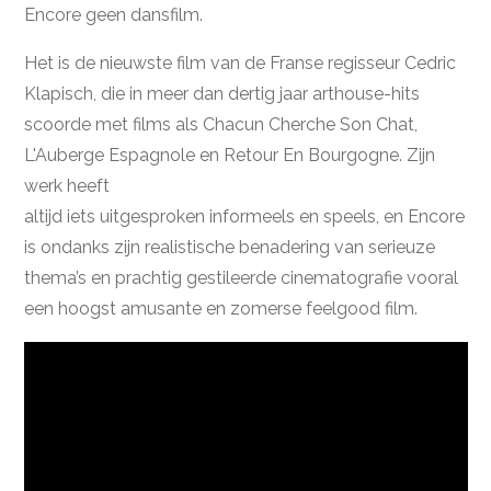
Encore geen dansfilm.
Het is de nieuwste film van de Franse regisseur Cedric
Klapisch, die in meer dan dertig jaar arthouse-hits
scoorde met films als Chacun Cherche Son Chat,
L'Auberge Espagnole en Retour En Bourgogne. Zijn
werk heeft
altijd iets uitgesproken informeels en speels, en Encore
is ondanks zijn realistische benadering van serieuze
thema’s en prachtig gestileerde cinematografie vooral
een hoogst amusante en zomerse feelgood film.